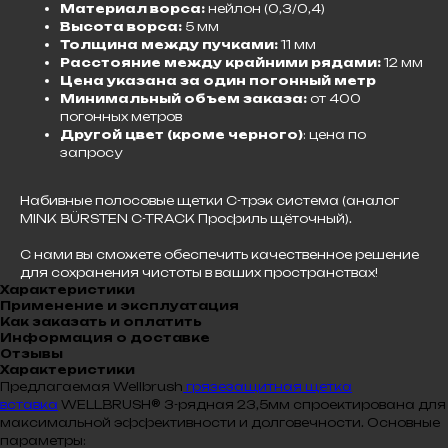
Материал ворса:
нейлон (0,3/0,4)
Высота ворса:
5 мм
Толщина между пучками:
11 мм
Расстояние между крайними рядами:
12 мм
Цена указана за один погонный метр
Минимальный объем заказа:
от 400
погонных метров
Другой цвет (кроме черного)
: цена по
запросу
Набивные полосовые щетки С-трэк система (аналог
MINK BÜRSTEN C-TRACK Профиль щёточный).
С нами вы сможете обеспечить качественное решение
для сохранения чистоты в ваших пространствах!
Характеристики
Применение и эксплуатация
Как заказать и оплатить
Информация о доставке
Отзывы
Характеристики
Предлагаемая Wellbrush
грязезащитная щетка
вставка
WELLBRUSH® 3-рядная 23,5мм спроектирована для
максимальной эффективности и долговечности. Основные
параметры: