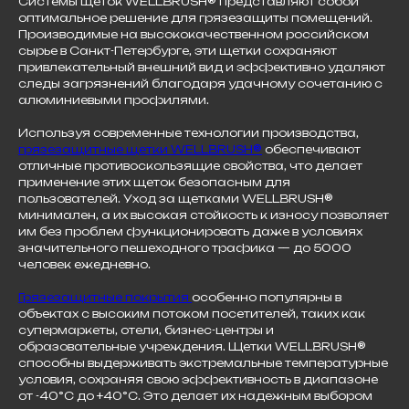
Системы щеток WELLBRUSH® представляют собой
оптимальное решение для грязезащиты помещений.
Производимые на высококачественном российском
сырье в Санкт-Петербурге, эти щетки сохраняют
привлекательный внешний вид и эффективно удаляют
следы загрязнений благодаря удачному сочетанию с
алюминиевыми профилями.
Используя современные технологии производства,
грязезащитные щетки WELLBRUSH®
обеспечивают
отличные противоскользящие свойства, что делает
применение этих щеток безопасным для
пользователей. Уход за щетками WELLBRUSH®
минимален, а их высокая стойкость к износу позволяет
им без проблем функционировать даже в условиях
значительного пешеходного трафика — до 5000
человек ежедневно.
Грязезащитные покрытия
особенно популярны в
объектах с высоким потоком посетителей, таких как
супермаркеты, отели, бизнес-центры и
образовательные учреждения. Щетки WELLBRUSH®
способны выдерживать экстремальные температурные
условия, сохраняя свою эффективность в диапазоне
от -40°C до +40°C. Это делает их надежным выбором