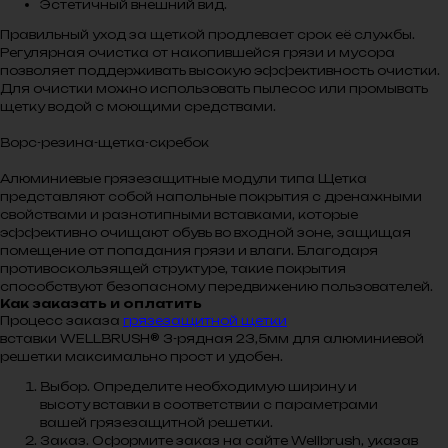
Эстетичный внешний вид.
Правильный уход за щеткой продлевает срок её службы.
Регулярная очистка от накопившейся грязи и мусора
позволяет поддерживать высокую эффективность очистки.
Для очистки можно использовать пылесос или промывать
щетку водой с моющими средствами.
Ворс-резина-щетка-скребок
Алюминиевые грязезащитные модули типа Щетка
представляют собой напольные покрытия с дренажными
свойствами и разнотипными вставками, которые
эффективно очищают обувь во входной зоне, защищая
помещение от попадания грязи и влаги. Благодаря
противоскользящей структуре, такие покрытия
способствуют безопасному передвижению пользователей.
Как заказать и оплатить
Процесс заказа
грязезащитной щетки
вставки WELLBRUSH® 3-рядная 23,5мм для алюминиевой
решетки максимально прост и удобен.
Выбор. Определите необходимую ширину и
высоту вставки в соответствии с параметрами
вашей грязезащитной решетки.
Заказ. Оформите заказ на сайте Wellbrush, указав