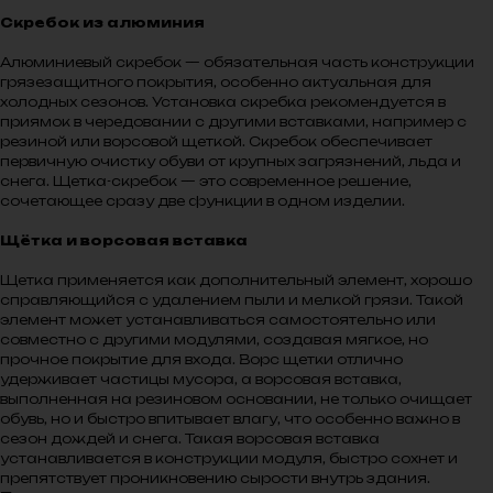
Скребок из алюминия
Алюминиевый скребок — обязательная часть конструкции
грязезащитного покрытия, особенно актуальная для
холодных сезонов. Установка скребка рекомендуется в
приямок в чередовании с другими вставками, например с
резиной или ворсовой щеткой. Скребок обеспечивает
первичную очистку обуви от крупных загрязнений, льда и
снега. Щетка-скребок — это современное решение,
сочетающее сразу две функции в одном изделии.
Щётка и ворсовая вставка
Щетка применяется как дополнительный элемент, хорошо
справляющийся с удалением пыли и мелкой грязи. Такой
элемент может устанавливаться самостоятельно или
совместно с другими модулями, создавая мягкое, но
прочное покрытие для входа. Ворс щетки отлично
удерживает частицы мусора, а ворсовая вставка,
выполненная на резиновом основании, не только очищает
обувь, но и быстро впитывает влагу, что особенно важно в
сезон дождей и снега. Такая ворсовая вставка
устанавливается в конструкции модуля, быстро сохнет и
препятствует проникновению сырости внутрь здания.