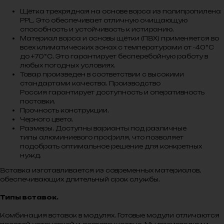
Щётка трехрядная на основе ворса из полипропилена
PPL. Это обеспечивает отличную очищающую
способность и устойчивость к истиранию.
Материал ворса и основы щётки (ПВХ) применяется во
всех климатических зонах с температурами от -40°С
до +70°С. Это гарантирует бесперебойную работу в
любых погодных условиях.
Товар произведен в соответствии с высокими
стандартами качества. Производство
Россия гарантирует доступность и оперативность
поставки.
Прочность конструкции.
Черного цвета.
Размеры. Доступны варианты под различные
типы алюминиевого профиля, что позволяет
подобрать оптимальное решение для конкретных
нужд.
Вставка изготавливается из современных материалов,
обеспечивающих длительный срок службы.
Типы вставок.
Комбинация вставок в модулях. Готовые модули отличаются