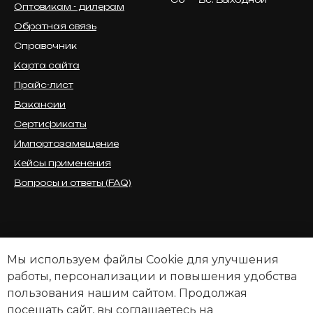
Оптовикам - дилерам
Обратная связь
Справочник
Карта сайта
Прайс-лист
Вакансии
Сертификаты
Импортозамещение
Кейсы применения
Вопросы и ответы (FAQ)
Мы используем файлы Cookie для улучшения
работы, персонализации и повышения удобства
пользования нашим сайтом. Продолжая
посещать сайт, вы соглашаетесь на
ПОЛИТИКА КОНФИДЕНЦИАЛЬНОСТИ