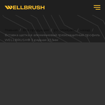
Главная
Вся продукция
po otraslyam
назад
Вставка щетка в алюминиевый грязезащитный профиль
WELLBRUSH® 3-рядная 23,5мм