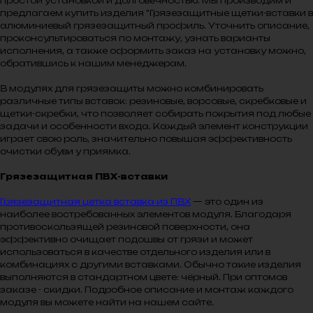
простой установкой и долговечностью. Мы производим и
предлагаем купить изделия "Грязезащитные щетки-вставки в
алюминиевый грязезащитный профиль. Уточнить описание,
проконсультироваться по монтажу, узнать варианты
исполнения, а также оформить заказ на установку можно,
обратившись к нашим менеджерам.
В модулях для грязезащиты можно комбинировать
различные типы вставок: резиновые, ворсовые, скребковые и
щетки-скребки, что позволяет собирать покрытия под любые
задачи и особенности входа. Каждый элемент конструкции
играет свою роль, значительно повышая эффективность
очистки обуви у приямка.
Грязезащитная ПВХ-вставки
Грязезащитная цетка вставка из ПВХ
— это один из
наиболее востребованных элементов модуля. Благодаря
противоскользящей резиновой поверхности, она
эффективно очищает подошвы от грязи и может
использоваться в качестве отдельного изделия или в
комбинациях с другими вставками. Обычно такие изделия
выполняются в стандартном цвете: чёрный. При оптомов
заказе - скидки. Подробное описание и монтаж каждого
модуля вы можете найти на нашем сайте.