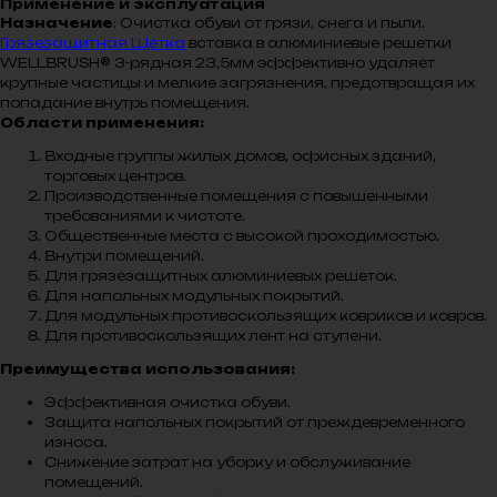
Применение и эксплуатация
Назначение
: Очистка обуви от грязи, снега и пыли.
Грязезащитная Щетка
вставка в алюминиевые решетки
WELLBRUSH® 3-рядная 23,5мм эффективно удаляет
крупные частицы и мелкие загрязнения, предотвращая их
попадание внутрь помещения.
Области применения:
Входные группы жилых домов, офисных зданий,
торговых центров.
Производственные помещения с повышенными
требованиями к чистоте.
Общественные места с высокой проходимостью.
Внутри помещений.
Для грязезащитных алюминиевых решеток.
Для напольных модульных покрытий.
Для модульных противоскользящих ковриков и ковров.
Для противоскользящих лент на ступени.
Преимущества использования:
Эффективная очистка обуви.
Защита напольных покрытий от преждевременного
износа.
Снижение затрат на уборку и обслуживание
помещений.