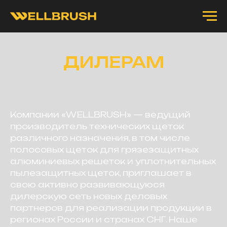
ДИЛЕРАМ
Компании «WELLBRUSH» — ведущий
производитель технических щеток
различного назначения, в том числе
полосовых щеток для грязезащитных
алюминиевых решеток и уплотнительных
пылезащитных щеток, приглашает в
свою активно развивающуюся
дилерскую сеть новых деловых
партнеров для реализации продукции в
регионах России и странах СНГ. Наше