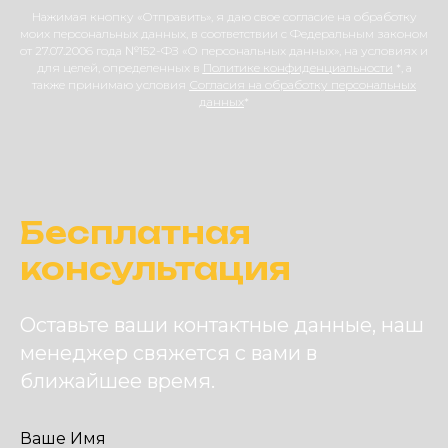
Нажимая кнопку «Отправить», я даю свое согласие на обработку
моих персональных данных, в соответствии с Федеральным законом
от 27.07.2006 года №152-ФЗ «О персональных данных», на условиях и
для целей, определенных в
Политике конфиденциальности
*, а
также принимаю условия
Согласия на обработку персональных
данных
*
Бесплатная
консультация
Оставьте ваши контактные данные, наш
менеджер свяжется с вами в
ближайшее время.
Ваше Имя