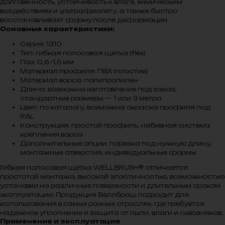
долговечность, устойчивость к влаге, химическим
воздействиям и ультрафиолету, а также быстро
восстанавливает форму после деформации.
Основные характеристики:
Серия: 1310
Тип: гибкая полосовая щетка (flex)
Паз: 0,6–1,5 мм
Материал профиля: ПВХ (пластик)
Материал ворса: полипропилен
Длина: возможно изготовление под заказ,
стандартные размеры — 1 или 3 метра
Цвет: по каталогу, возможна окраска профиля под
RAL
Конструкция: простой профиль, набивная система
крепления ворса
Дополнительные опции: порезка под нужную длину,
монтажные отверстия, индивидуальные формы
Гибкая полосовая щетка WELLBRUSH® отличается
простотой монтажа, высокой эластичностью, возможностью
установки на различные поверхности и длительным сроком
эксплуатации. Продукция Веллбраш подходит для
использования в самых разных отраслях, где требуется
надежное уплотнение и защита от пыли, влаги и сквозняков.
Применение и эксплуатация