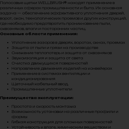
Полосовые щетки WELLBRUSH® находят применение в
различных сферах промышленности и быта. Их основная
задача — обеспечение эффективного уплотнения дверей,
ворот, окон, технологических проемов и других конструкций,
где необходимо предотвратить проникновение пыли,
сквозняков, влаги и посторонних частиц.
Основные области применения:
Уплотнение зазоров в дверях, воротах, окнах, проемах
Защита от пыли и грязи на производстве
Снижение теплопотерь и защита от сквозняков
Звукоизоляция и защита от света
Очистка движущихся поверхностей
Направление движения изделий на конвейерах
Применение в системах вентиляции и
кондиционирования
Щеточный кабельный ввод,
Промышленные уплотнители
Преимущества эксплуатации:
Простота и скорость монтажа
Возможность установки на различные профили и
формы
Гибкая конструкция для сложных поверхностей
Устойчивость к влаге, химическим веществам и