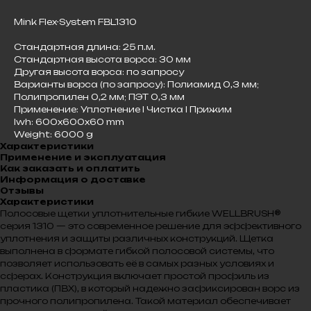
Mink Flex-System FBL1310
Стандартная длина: 25 п.м.
Стандартная высота ворса: 30 мм
Другая высота ворса: по запросу
Варианты ворса (по запросу): Полиамид 0,3 мм;
Полипропилен 0,2 мм; ПЭТ 0,3 мм
Применение: Уплотнение I Чистка I Прижим
lwh: 600x600x60 mm
Weight: 6000 g
Характеристики
Применение и эксплуатация
Как заказать и оплатить
Информация о доставке
Отзывы
Характеристики
Полосовые щетки уплотнительные гибкие WELLBRUSH®
серия 1310 — это современное решение для эффективного
уплотнения и защиты различных конструкций. Щетка
выполнена в формате гибкой полосовой системы, что
позволяет использовать её в самых разных условиях и
сферах. Конструкция включает простой профиль из
пластика (ПВХ), в который надежно зафиксирован ворс из
прочного полипропилена. Такой материал обеспечивает