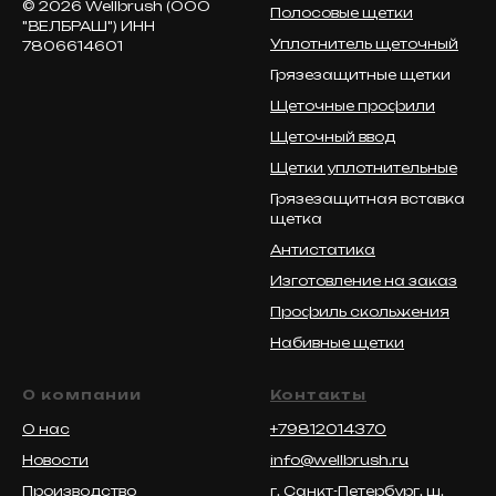
© 2026 Wellbrush (ООО
Полосовые щетки
"ВЕЛБРАШ") ИНН
Уплотнитель щеточный
7806614601
Грязезащитные щетки
Щеточные профили
Щеточный ввод
Щетки уплотнительные
Грязезащитная вставка
щетка
Антистатика
Изготовление на заказ
Профиль скольжения
Набивные щетки
О компании
Контакты
О нас
+79812014370
Новости
info@wellbrush.ru
Производство
г. Санкт-Петербург, ш.