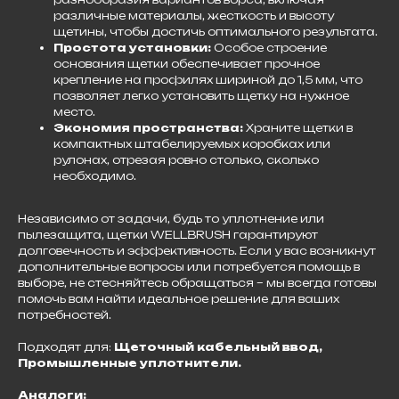
различные материалы, жесткость и высоту
щетины, чтобы достичь оптимального результата.
Простота установки:
Особое строение
основания щетки обеспечивает прочное
крепление на профилях шириной до 1,5 мм, что
позволяет легко установить щетку на нужное
место.
Экономия пространства:
Храните щетки в
компактных штабелируемых коробках или
рулонах, отрезая ровно столько, сколько
необходимо.
Независимо от задачи, будь то уплотнение или
пылезащита, щетки WELLBRUSH гарантируют
долговечность и эффективность. Если у вас возникнут
дополнительные вопросы или потребуется помощь в
выборе, не стесняйтесь обращаться – мы всегда готовы
помочь вам найти идеальное решение для ваших
потребностей.
Подходят для:
Щеточный кабельный ввод,
Промышленные уплотнители.
Аналоги: