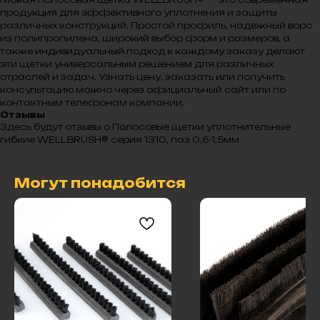
продукция для эффективного уплотнения и защиты
различных конструкций. Простой профиль, надежный ворс
из полипропилена, широкий выбор форм и размеров, а
также индивидуальный подход к каждому заказу делают
эти щетки универсальным решением для различных
отраслей и задач. Узнать цену, заказать или получить
консультацию можно через официальный сайт или по
контактным телефонам компании.
Отзывы
Здесь будут отзывы о Полосовые щетки уплотнительные
гибкие WELLBRUSH® серия 1310, паз 0,6-1,5мм
Могут понадобится