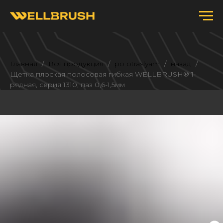
Главная
Вся продукция
po otraslyam
назад
Щетка плоская полосовая гибкая WELLBRUSH® 1-
рядная, серия 1310, паз 0,6-1,5мм